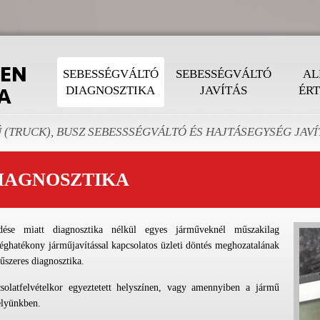
SEBESSÉGVÁLTÓ
SEBESSÉGVÁLTÓ
AL
DIAGNOSZTIKA
JAVÍTÁS
ÉRT
(TRUCK), BUSZ SEBESSSÉGVÁLTÓ ÉS HAJTÁSEGYSÉG JAVÍT
IAGNOSZTIKA
edése miatt diagnosztika nélkül egyes járműveknél műszakilag
éghatékony járműjavítással kapcsolatos üzleti döntés meghozatalának
űszeres diagnosztika.
csolatfelvételkor egyeztetett helyszínen, vagy amennyiben a jármű
elyünkben.