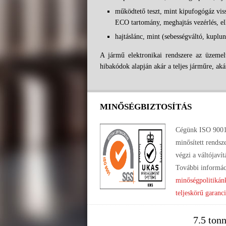
működtető teszt, mint kipufogógáz vissz
ECO tartomány, meghajtás vezérlés, el
hajtáslánc, mint (sebességváltó, kuplung
A jármű elektronikai rendszere az üzemelt
hibakódok alapján akár a teljes járműre, aká
MINŐSÉGBIZTOSÍTÁS
Cégünk ISO 9001
minősített rendsz
végzi a váltójavít
További informác
minőségpolitikán
teljeskörű garanc
7.5 ton