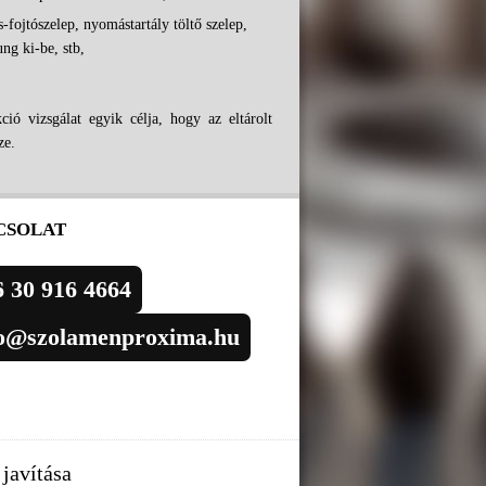
-fojtószelep, nyomástartály töltő szelep,
ng ki-be, stb,
ió vizsgálat egyik célja, hogy az eltárolt
ze.
CSOLAT
 30 916 4664
fo@szolamenproxima.hu
javítása