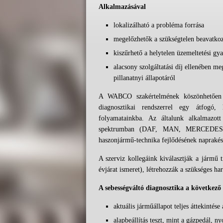
Alkalmazásával
lokalizálható a probléma forrása
megelőzhetők a szükségtelen beavatko
kiszűrhető a helytelen üzemeltetési gya
alacsony szolgáltatási díj ellenében me
pillanatnyi állapotáról
A WABCO szakértelmének köszönhetően a
diagnosztikai rendszerrel egy átfogó, h
folyamatainkba. Az általunk alkalmazott
spektrumban (DAF, MAN, MERCEDES,
haszonjármű-technika fejlődésének naprakés
A szerviz kollegáink kiválasztják a jármű t
évjárat ismeret), létrehozzák a szükséges ha
A sebességváltó diagnosztika a következő
aktuális járműállapot teljes áttekintése
alapbeállítás teszt, mint a gázpedál, n