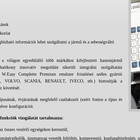
zások
korlat
gbízható információt lehet szolgáltatni a jármű és a sebességváltó
 világon egyedülálló több márkához kifejlesztett haszonjármű
atékony innovatív megoldást sikerült integrálni szolgáltatási
 W.Easy Complette Premium rendszer frissítései széles gyártói
 VOLVO, SCANIA, RENAULT, IVECO, stb.) biztosítják a
z követését.
ípusának, évjáratának megfelelő csatlakozót (ezért fontos a típus és
rdver konfigurációt.
 funkciók vizsgálatát tartalmazza:
 az összes vezérlő egységeken keresztül,
yomásérzékelők, üzemanyag vezeték feltöltés, kompresszió, kuplunghitelesítés, s