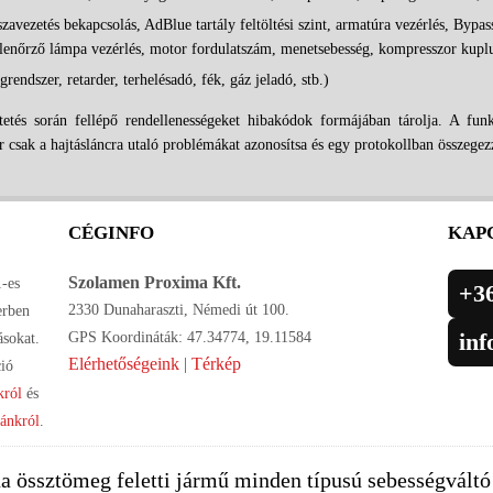
avezetés bekapcsolás, AdBlue tartály feltöltési szint, armatúra vezérlés, Bypass
lenőrző lámpa vezérlés, motor fordulatszám, menetsebesség, kompresszor kuplu
rendszer, retarder, terhelésadó, fék, gáz jeladó, stb.)
etés során fellépő rendellenességeket hibakódok formájában tárolja. A funkc
r csak a hajtásláncra utaló problémákat azonosítsa és egy protokollban összegez
CÉGINFO
KAP
Szolamen Proxima Kft.
-es
+36
2330 Dunaharaszti, Némedi út 100.
erben
in
GPS Koordináták: 47.34774, 19.11584
ásokat.
Elérhetőségeink
|
Térkép
ió
król
és
iánkról
.
na össztömeg feletti jármű minden típusú sebességváltó 