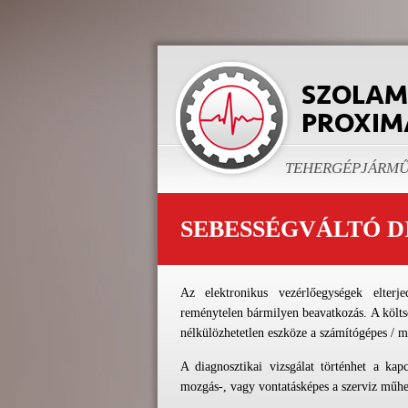
TEHERGÉPJÁRMŰ 
SEBESSÉGVÁLTÓ D
Az elektronikus vezérlőegységek elterj
reménytelen bármilyen beavatkozás. A költs
nélkülözhetetlen eszköze a számítógépes / m
A diagnosztikai vizsgálat történhet a kap
mozgás-, vagy vontatásképes a szerviz műh