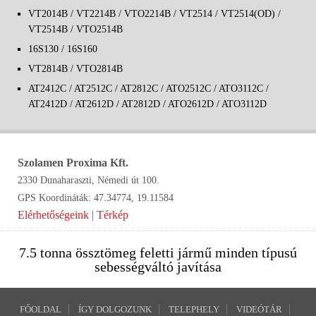
VT2014B / VT2214B / VTO2214B / VT2514 / VT2514(OD) /
VT2514B / VTO2514B
16S130 / 16S160
VT2814B / VTO2814B
AT2412C / AT2512C / AT2812C / ATO2512C / ATO3112C /
AT2412D / AT2612D / AT2812D / ATO2612D / ATO3112D
Szolamen Proxima Kft.
2330 Dunaharaszti, Némedi út 100.
GPS Koordináták: 47.34774, 19.11584
Elérhetőségeink
|
Térkép
7.5 tonna össztömeg feletti jármű minden típusú
sebességváltó javítása
FŐOLDAL
ÍGY DOLGOZUNK
TELEPHELY
VIDEÓTÁR