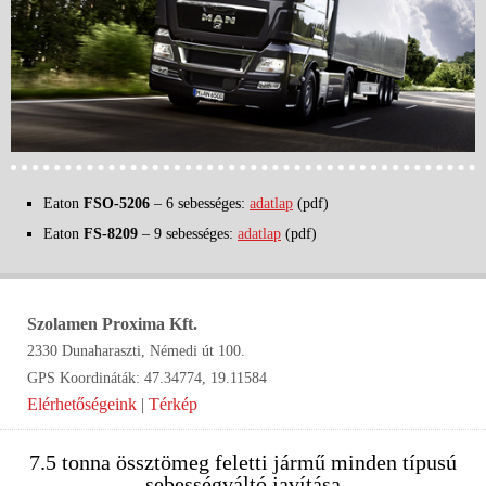
Eaton
FSO-5206
– 6 sebességes:
adatlap
(pdf)
Eaton
FS-8209
– 9 sebességes:
adatlap
(pdf)
Szolamen Proxima Kft.
2330 Dunaharaszti, Némedi út 100.
GPS Koordináták: 47.34774, 19.11584
Elérhetőségeink
|
Térkép
7.5 tonna össztömeg feletti jármű minden típusú
sebességváltó javítása